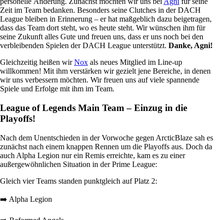
personelle Änderung. Zunächst möchten wir uns bei
Agni
für seine
Zeit im Team bedanken. Besonders seine Clutches in der DACH
League bleiben in Erinnerung – er hat maßgeblich dazu beigetragen,
dass das Team dort steht, wo es heute steht. Wir wünschen ihm für
seine Zukunft alles Gute und freuen uns, dass er uns noch bei den
verbleibenden Spielen der DACH League unterstützt.
Danke, Agni!
Gleichzeitig heißen wir
Nox
als neues Mitglied im Line-up
willkommen! Mit ihm verstärken wir gezielt jene Bereiche, in denen
wir uns verbessern möchten. Wir freuen uns auf viele spannende
Spiele und Erfolge mit ihm im Team.
League of Legends Main Team – Einzug in die
Playoffs!
Nach dem Unentschieden in der Vorwoche gegen ArcticBlaze sah es
zunächst nach einem knappen Rennen um die Playoffs aus. Doch da
auch Alpha Legion nur ein Remis erreichte, kam es zu einer
außergewöhnlichen Situation in der Prime League:
Gleich vier Teams standen punktgleich auf Platz 2:
➡️ Alpha Legion